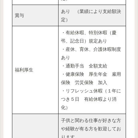
あり （業績により支給額決
賞与
定）
・有給休暇、特別休暇（慶
弔、記念日）規定あり
・産休、育休、介護休暇制度
あり
・通勤手当 全額支給
福利厚生
・健康保険 厚生年金 雇用
保険 労災保険 加入
・リフレッシュ休暇（１年に
つき５日 有給休暇より消
化）
子供と関わる仕事が好きな方
や経験が有る方を歓迎してお
ります。