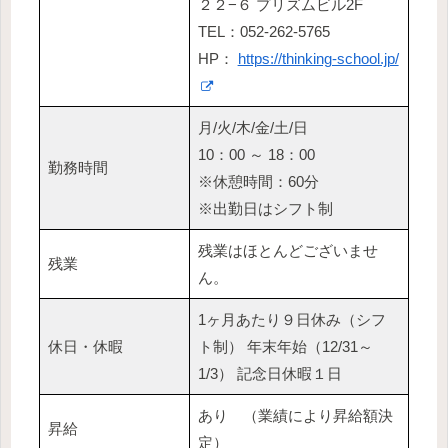
２２−６ プリズムビル2F
TEL：052-262-5765
HP：
https://thinking-school.jp/
月/火/木/金/土/日
10：00 ～ 18：00
勤務時間
※休憩時間：60分
※出勤日はシフト制
残業はほとんどございませ
残業
ん。
1ヶ月あたり９日休み（シフ
休日・休暇
ト制） 年末年始（12/31～
1/3） 記念日休暇１日
あり （業績により昇給額決
昇給
定）